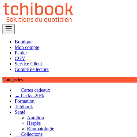
Skip
to
content
Boutique
Mon compte
Panier
CGV
Service Client
Comité de lecture
Catégories
→ Cartes cadeaux
→ Packs -20%
Formation
Tchibook
Santé
Audition
Herpès
Rhumatologie
→ Collections