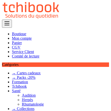
Skip
to
content
Boutique
Mon compte
Panier
CGV
Service Client
Comité de lecture
Catégories
→ Cartes cadeaux
→ Packs -20%
Formation
Tchibook
Santé
Audition
Herpès
Rhumatologie
→ Collections