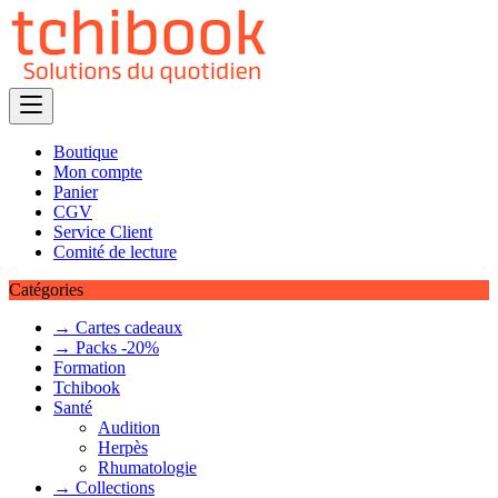
Skip
to
content
Boutique
Mon compte
Panier
CGV
Service Client
Comité de lecture
Catégories
→ Cartes cadeaux
→ Packs -20%
Formation
Tchibook
Santé
Audition
Herpès
Rhumatologie
→ Collections