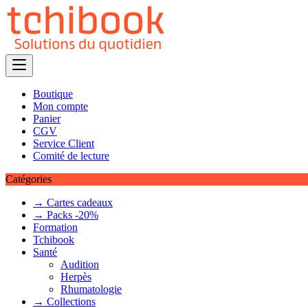
Skip
to
content
Boutique
Mon compte
Panier
CGV
Service Client
Comité de lecture
Catégories
→ Cartes cadeaux
→ Packs -20%
Formation
Tchibook
Santé
Audition
Herpès
Rhumatologie
→ Collections