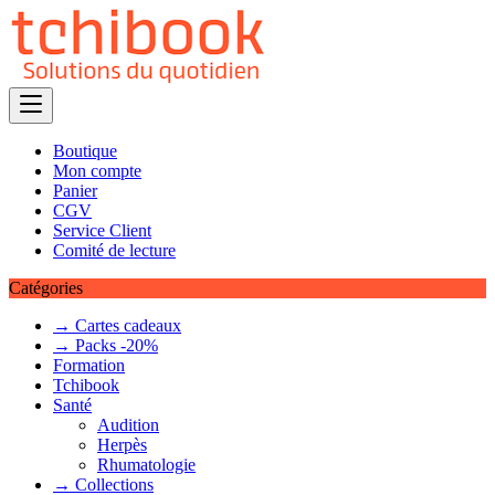
Skip
to
content
Boutique
Mon compte
Panier
CGV
Service Client
Comité de lecture
Catégories
→ Cartes cadeaux
→ Packs -20%
Formation
Tchibook
Santé
Audition
Herpès
Rhumatologie
→ Collections