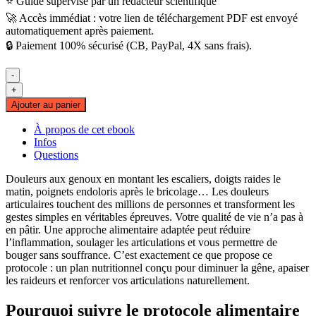
⭐ Guide supervisé par un rédacteur scientifique
🚀 Accès immédiat : votre lien de téléchargement PDF est envoyé
automatiquement après paiement.
🔒 Paiement 100% sécurisé (CB, PayPal, 4X sans frais).
-
quantité
+
de
Ajouter au panier
Protocole
Alimentaire
À propos de cet ebook
Anti-
Infos
Douleur
Questions
Articulaire
Douleurs aux genoux en montant les escaliers, doigts raides le
matin, poignets endoloris après le bricolage… Les douleurs
articulaires touchent des millions de personnes et transforment les
gestes simples en véritables épreuves. Votre qualité de vie n’a pas à
en pâtir. Une approche alimentaire adaptée peut réduire
l’inflammation, soulager les articulations et vous permettre de
bouger sans souffrance. C’est exactement ce que propose ce
protocole : un plan nutritionnel conçu pour diminuer la gêne, apaiser
les raideurs et renforcer vos articulations naturellement.
Pourquoi suivre le protocole alimentaire