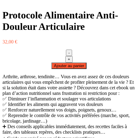
Protocole Alimentaire Anti-
Douleur Articulaire
32,00
€
-
quantité
+
de
Ajouter au panier
Protocole
Alimentaire
Arthrite, arthrose, tendinite… Vous en avez assez de ces douleurs
Anti-
articulaires qui vous empêchent de profiter pleinement de la vie ? Et
Douleur
si la solution était dans votre assiette ? Découvrez dans cet ebook un
Articulaire
plan d’action nutritionnel sans frustration ni restriction pour :
✅ Diminuer l’inflammation et soulager vos articulations
✅ Identifier les aliments qui aggravent vos douleurs
✅ Renforcer naturellement vos doigts, poignets, genoux…
✅ Reprendre le contrôle de vos activités préférées (marche, sport,
bricolage, jardinage…)
➕ Des conseils applicables immédiatement, des recettes faciles à
faire, des tableaux repères, des checklists pratiques…