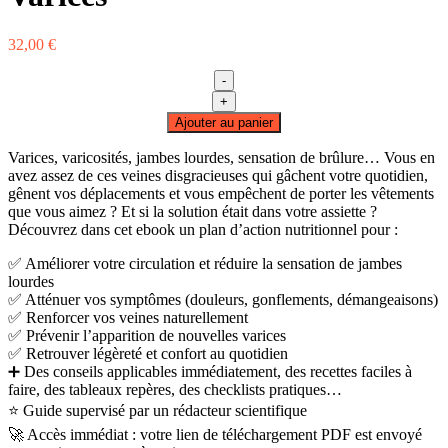
32,00
€
-
quantité
+
de
Ajouter au panier
Protocole
Alimentaire
Varices, varicosités, jambes lourdes, sensation de brûlure… Vous en
Anti-
avez assez de ces veines disgracieuses qui gâchent votre quotidien,
Varices
gênent vos déplacements et vous empêchent de porter les vêtements
que vous aimez ? Et si la solution était dans votre assiette ?
Découvrez dans cet ebook un plan d’action nutritionnel pour :
✅ Améliorer votre circulation et réduire la sensation de jambes
lourdes
✅ Atténuer vos symptômes (douleurs, gonflements, démangeaisons)
✅ Renforcer vos veines naturellement
✅ Prévenir l’apparition de nouvelles varices
✅ Retrouver légèreté et confort au quotidien
➕ Des conseils applicables immédiatement, des recettes faciles à
faire, des tableaux repères, des checklists pratiques…
⭐ Guide supervisé par un rédacteur scientifique
🚀 Accès immédiat : votre lien de téléchargement PDF est envoyé