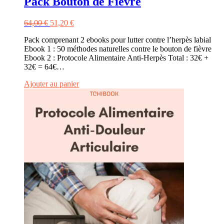
Pack Bouton de Fièvre
Le
Le
64,00
€
51,20
€
prix
prix
Pack comprenant 2 ebooks pour lutter contre l’herpès labial
initial
actuel
Ebook 1 : 50 méthodes naturelles contre le bouton de fièvre
était :
est :
Ebook 2 : Protocole Alimentaire Anti-Herpès Total : 32€ +
64,00 €.
51,20 €.
32€ = 64€…
Ajouter au panier