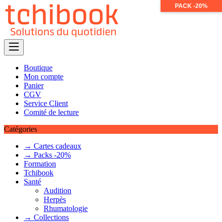
PACK -20%
Skip
to
content
Boutique
Mon compte
Panier
CGV
Service Client
Comité de lecture
Catégories
→ Cartes cadeaux
→ Packs -20%
Formation
Tchibook
Santé
Audition
Herpès
Rhumatologie
→ Collections