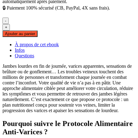
automatiquement après paiement.
🔒 Paiement 100% sécurisé (CB, PayPal, 4X sans frais).
-
quantité
+
de
Ajouter au panier
Protocole
Alimentaire
À propos de cet ebook
Anti-
Infos
Varices
Questions
Jambes lourdes en fin de journée, varices apparentes, sensations de
brûlure ou de gonflement… Les troubles veineux touchent des
millions de personnes et transforment chaque journée en combat
contre l’inconfort. Votre qualité de vie n’a pas à en pâtir. Une
approche alimentaire ciblée peut améliorer votre circulation, réduire
les symptômes et vous permettre de retrouver des jambes légères
naturellement. C’est exactement ce que propose ce protocole : un
plan nutritionnel conçu pour soutenir vos veines, limiter la
progression des varices et apaiser les sensations de lourdeur.
Pourquoi suivre le Protocole Alimentaire
Anti-Varices ?