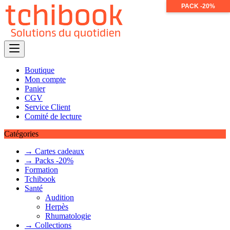
PACK -20%
Skip
to
content
Boutique
Mon compte
Panier
CGV
Service Client
Comité de lecture
Catégories
→ Cartes cadeaux
→ Packs -20%
Formation
Tchibook
Santé
Audition
Herpès
Rhumatologie
→ Collections