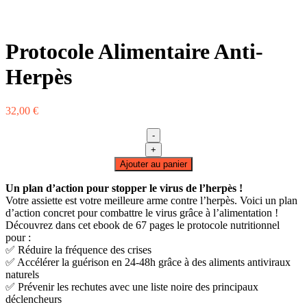
Protocole Alimentaire Anti-
Herpès
32,00
€
-
quantité
+
de
Ajouter au panier
Protocole
Alimentaire
Un plan d’action pour stopper le virus de l’herpès !
Anti-
Votre assiette est votre meilleure arme contre l’herpès. Voici un plan
Herpès
d’action concret pour combattre le virus grâce à l’alimentation !
Découvrez dans cet ebook de 67 pages le protocole nutritionnel
pour :
✅ Réduire la fréquence des crises
✅ Accélérer la guérison en 24-48h grâce à des aliments antiviraux
naturels
✅ Prévenir les rechutes avec une liste noire des principaux
déclencheurs