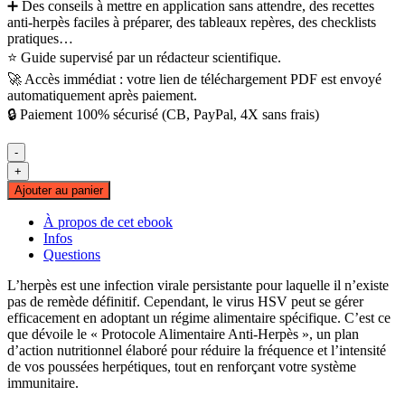
➕ Des conseils à mettre en application sans attendre, des recettes
anti-herpès faciles à préparer, des tableaux repères, des checklists
pratiques…
⭐ Guide supervisé par un rédacteur scientifique.
🚀 Accès immédiat : votre lien de téléchargement PDF est envoyé
automatiquement après paiement.
🔒 Paiement 100% sécurisé (CB, PayPal, 4X sans frais)
-
quantité
+
de
Ajouter au panier
Protocole
Alimentaire
À propos de cet ebook
Anti-
Infos
Herpès
Questions
L’herpès est une infection virale persistante pour laquelle il n’existe
pas de remède définitif. Cependant, le virus HSV peut se gérer
efficacement en adoptant un régime alimentaire spécifique. C’est ce
que dévoile le « Protocole Alimentaire Anti-Herpès », un plan
d’action nutritionnel élaboré pour réduire la fréquence et l’intensité
de vos poussées herpétiques, tout en renforçant votre système
immunitaire.