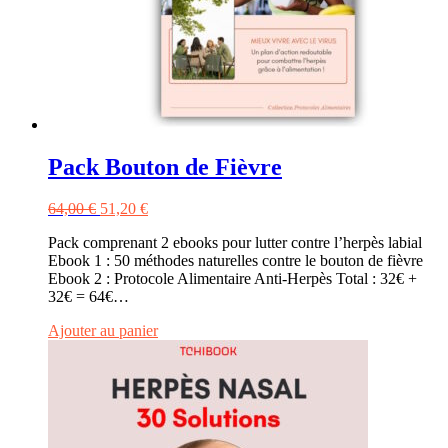
Pack Bouton de Fièvre
Le
Le
64,00
€
51,20
€
prix
prix
Pack comprenant 2 ebooks pour lutter contre l’herpès labial
initial
actuel
Ebook 1 : 50 méthodes naturelles contre le bouton de fièvre
était :
est :
Ebook 2 : Protocole Alimentaire Anti-Herpès Total : 32€ +
64,00 €.
51,20 €.
32€ = 64€…
Ajouter au panier